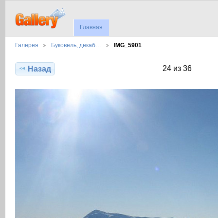
Главная
Галерея
Буковель, декаб…
IMG_5901
24 из 36
Назад