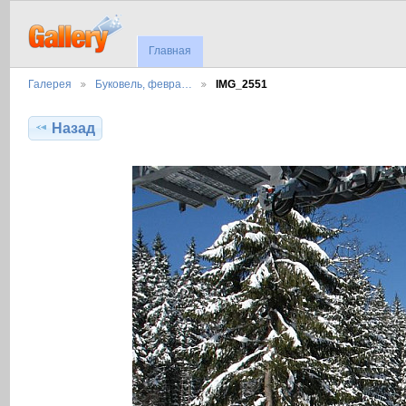
Главная
Галерея
Буковель, февра…
IMG_2551
Назад